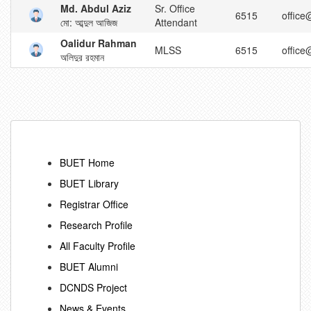
Md. Abdul Aziz
Sr. Office
6515
office
মো: আব্দুল আজিজ
Attendant
Oalidur Rahman
MLSS
6515
office
অলিদুর রহমান
BUET Home
BUET Library
Registrar Office
Research Profile
All Faculty Profile
BUET Alumni
DCNDS Project
News & Events