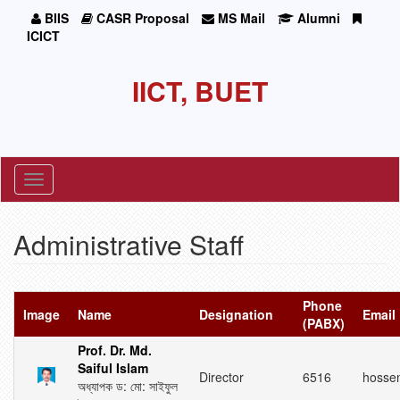
BIIS
CASR Proposal
MS Mail
Alumni
ICICT
IICT, BUET
Toggle
navigation
Administrative Staff
Phone
Image
Name
Designation
Email
(PABX)
Prof. Dr. Md.
Saiful Islam
Director
6516
hossen
অধ্যাপক ড: মো: সাইফুল