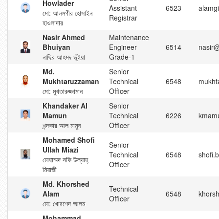
Howlader
Assistant
6523
alamgi
মো: আলমগীর হোসাইন
Registrar
হাওলাদার
Nasir Ahmed
Maintenance
Bhuiyan
Engineer
6514
nasir@
নাছির আহমদ ভূঁইয়া
Grade-1
Md.
Senior
Mukhtaruzzaman
Technical
6548
mukht
মো: মুখতারুজ্জামান
Officer
Khandaker Al
Senior
Mamun
Technical
6226
kmamu
খন্দকার আল মামুন
Officer
Mohamed Shofi
Senior
Ullah Miazi
Technical
6548
shofi
মোহাম্মদ সফি উল্যাহ্
Officer
মিয়াজী
Md. Khorshed
Technical
Alam
6548
khorsh
Officer
মো: খোরশেদ আলম
Mohammad