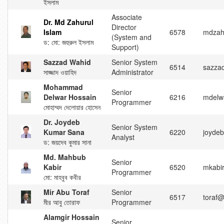
ইসলাম
Associate
Dr. Md Zahurul
Director
Islam
6578
mdzah
(System and
ড: মো: জহুরুল ইসলাম
Support)
Sazzad Wahid
Senior System
6514
sazzad
সাজ্জাদ ওয়াহিদ
Administrator
Mohammad
Senior
Delwar Hossain
6216
mdelwa
Programmer
মোহাম্মদ দেলোয়ার হোসেন
Dr. Joydeb
Senior System
Kumar Sana
6220
joydeb
Analyst
ড: জয়দেব কুমার সানা
Md. Mahbub
Senior
Kabir
6520
mkabir
Programmer
মো: মাহবুব কবীর
Mir Abu Toraf
Senior
6517
toraf@
মীর আবু তোরাফ
Programmer
Alamgir Hossain
Senior